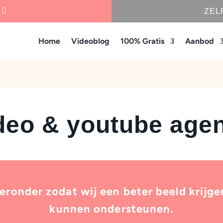
ZEL
Home
Videoblog
100% Gratis
Aanbod
deo & youtube age
ronder zodat wij een beter beeld krijge
kunnen ondersteunen.