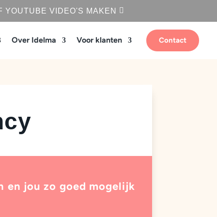
F YOUTUBE VIDEO'S MAKEN
Over Idelma
Voor klanten
Contact
ncy
n en jou zo goed mogelijk