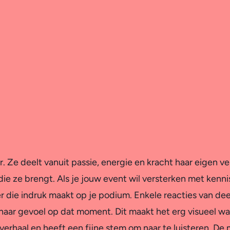
. Ze deelt vanuit passie, energie en kracht haar eigen v
ie ze brengt. Als je jouw event wil versterken met kenni
ter die indruk maakt op je podium. Enkele reacties van de
 haar gevoel op dat moment. Dit maakt het erg visueel wa
r verhaal en heeft een fijne stem om naar te luisteren. D