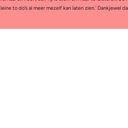
leine to do’s al meer mezelf kan laten zien.’ Dankjewel da
ma You Tube Expert ging, dacht ik hoe kan ik AI bij You T
telling kan inzetten. Dit zal mij gaan helpen om nu met n