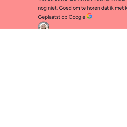
nog niet. Goed om te horen dat ik met k
Geplaatst op Google
Mirjam Visser
28 November 2025
Voordat ik naar de AI training van Idel
heb ik geleerd hoe ik AI voor mijn story
You Tube kanaal te werken.
Geplaatst op Google
Suzanne van Straaten