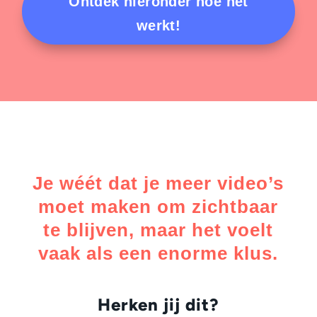
Ontdek hieronder hoe het
werkt!
Je wéét dat je meer video’s
moet maken om zichtbaar
te blijven, maar het voelt
vaak als een enorme klus.
Herken jij dit?