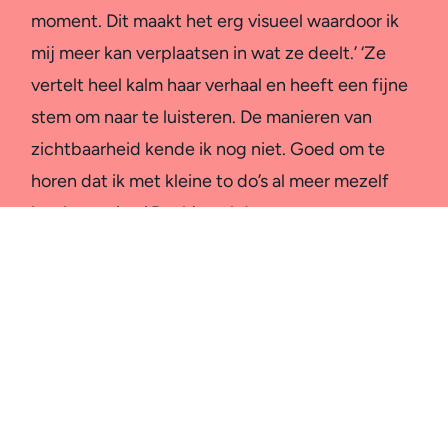
moment. Dit maakt het erg visueel waardoor ik
mij meer kan verplaatsen in wat ze deelt.’ ‘Ze
vertelt heel kalm haar verhaal en heeft een fijne
stem om naar te luisteren. De manieren van
zichtbaarheid kende ik nog niet. Goed om te
horen dat ik met kleine to do’s al meer mezelf
kan laten zien.’ Dankjewel daarvoor.
Geplaatst op Google
Mirjam Visser
28 November 2025
Voordat ik naar de AI training van Idelma You