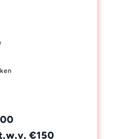
e
iken
100
 t.w.v. €150