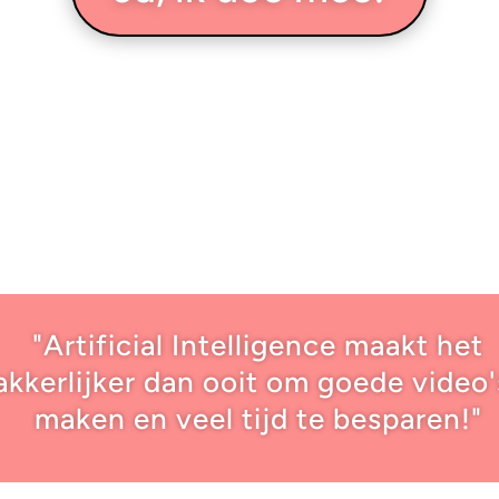
"Artificial Intelligence maakt het
kkerlijker dan ooit om goede video'
maken en veel tijd te besparen!"