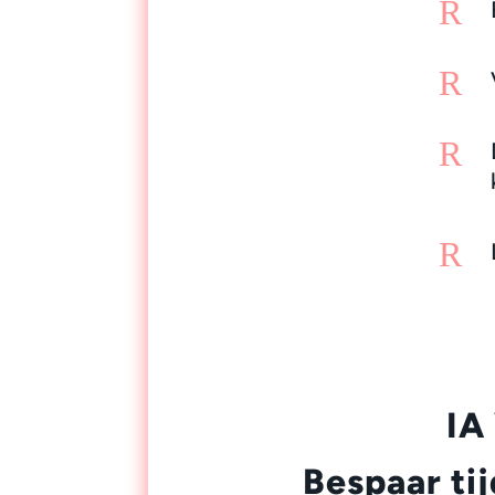
R
R
R
R
IA
Bespaar tij