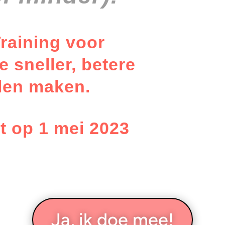
raining voor
 sneller, betere
llen maken.
rt op 1 mei 2023
Ja, ik doe mee!