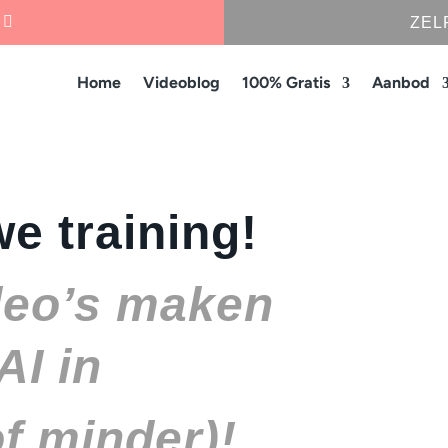
ZEL
Home
Videoblog
100% Gratis
Aanbod
e training!
ideo’s maken
AI in
f minder)!