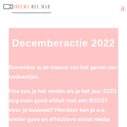
Decemberactie 2022
December is de maand van het geven van
cadeautjes.
Hoe zou je het vinden als je het jaar 2022
nog even goed afsluit met een BOOST
voor je business? Hierdoor kan je o.a.
sneller gave en effectieve social media