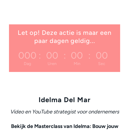
Let op! Deze actie is maar een
paar dagen geldig...
000
:
00
:
00
:
00
Dag
Uren
Min
Sec
Idelma Del Mar
Video en YouTube strategist voor ondernemers
Bekijk de Masterclass van Idelma: Bouw jouw